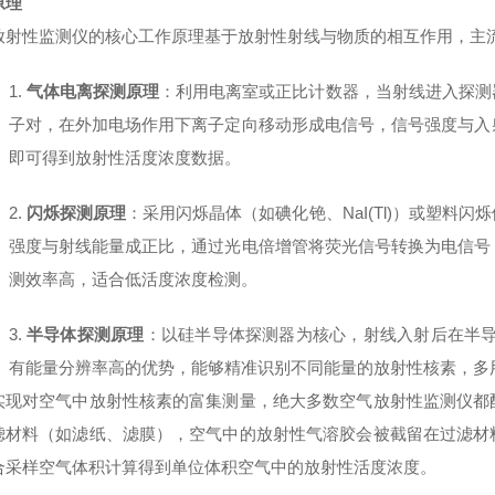
原理
放射性监测仪的核心工作原理基于放射性射线与物质的相互作用，主
1.
气体电离探测原理
：利用电离室或正比计数器，当射线进入探测
子对，在外加电场作用下离子定向移动形成电信号，信号强度与入
即可得到放射性活度浓度数据。
2.
闪烁探测原理
：采用闪烁晶体（如碘化铯、
NaI(Tl)
）或塑料闪烁
强度与射线能量成正比，通过光电倍增管将荧光信号转换为电信号
测效率高，适合低活度浓度检测。
3.
半导体探测原理
：以硅半导体探测器为核心，射线入射后在半
有能量分辨率高的优势，能够精准识别不同能量的放射性核素，多
实现对空气中放射性核素的富集测量，绝大多数空气放射性监测仪都
滤材料（如滤纸、滤膜），空气中的放射性气溶胶会被截留在过滤材
合采样空气体积计算得到单位体积空气中的放射性活度浓度。