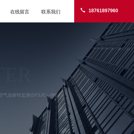
18761897960
在线留言
联系我们
TER
气放射性监测仪FSJC—0657