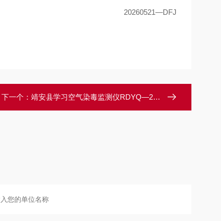
20260521
—
DFJ
下一个：
靖安县学习空气染毒监测仪RDYQ—2628