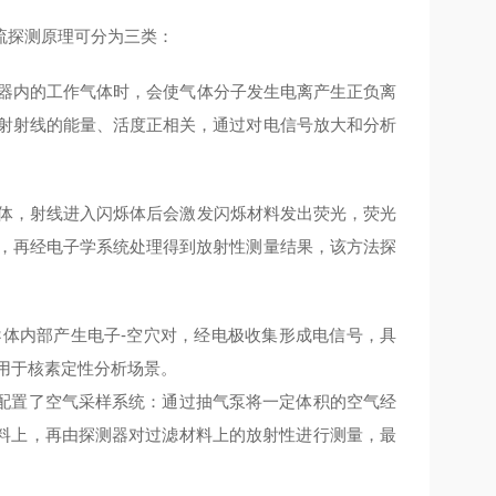
流探测原理可分为三类：
器内的工作气体时，会使气体分子发生电离产生正负离
射射线的能量、活度正相关，通过对电信号放大和分析
体，射线进入闪烁体后会激发闪烁材料发出荧光，荧光
，再经电子学系统处理得到放射性测量结果，该方法探
导体内部产生电子
-
空穴对，经电极收集形成电信号，具
用于核素定性分析场景。
配置了空气采样系统：通过抽气泵将一定体积的空气经
料上，再由探测器对过滤材料上的放射性进行测量，最