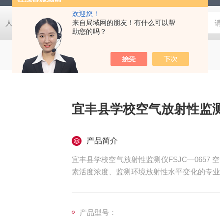
欢迎您！
人防EPS电源柜
人防电动门控制箱
来自局域网的朋友！有什么可以帮
人防密闭盒
一氧化碳监
助您的吗？
宜丰县学校空气放射性监测仪
产品简介
宜丰县学校空气放射性监测仪FSJC—065
素活度浓度、监测环境放射性水平变化的专业
评估辐射危害风险，为辐射防护和应急处置提
产品型号：