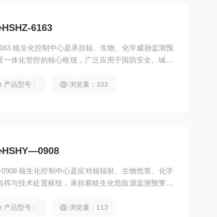
HZ-6163
6163 核生化控制中心是承担核、生物、化学威胁监测预
置一体化管控的核心枢纽，广泛应用于国防安全、城市
区管控、重大活动安保等领域，是现代应急管理体系和
产品型号：
浏览量：103
SHY—0908
生物危害、化学
指挥与技术处置枢纽，承担着核生化危险源监测预警、
置行动管控等关键职能。相较于传统分散式的核生化应
整合多部门资源，实现核生化风险的全链条管控，在城
产品型号：
浏览量：113