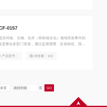
共卫生等领域发挥着不可替代的作用
-0157
57是应对核、生物、化学（简称核生化）领域突发事件的
能是整合多部门资源，通过监测预警、应急响应、指挥
，最大限度降低核生化威胁对公共安全、生态环境和社
主导，联合军事、科研、医疗、环保等机构共同组建，
产品型号：
浏览量：102
分。
末页
跳转到第
页