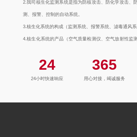
2.我司核生化监测系统是指为防核攻击、防化学攻击、
测、报警、控制的自动系统。
3.核生化系统的构成（监测系统、报警系统、滤毒通风
4.核生化系统的产品（空气质量检测仪、空气放射性监
部毒剂监测仪、丙种射线监测仪（口部丙种射线报警器
24
365
报警器）、核生化控制中心）
5.核生化控制中心的形式
24小时快速响应
用心对接，竭诚服务
6.核生化控制中心的使用场景
7.该套核生化系统工程，可以广泛运用很多方面：
①建筑工程方面:学校（小学、中学、幼儿园）、医院
宅、商 业楼、旅游景点、体育/图书馆、工业园、隧道
场、实验楼……