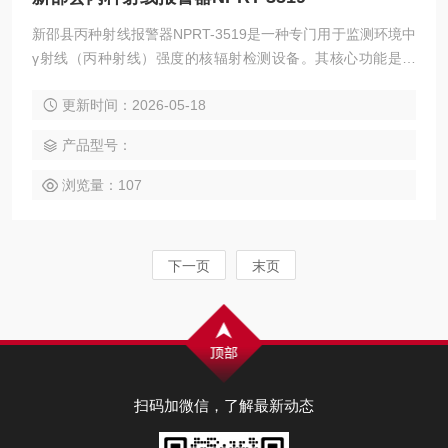
新邵县丙种射线报警器NPRT-3519是一种专门用于监测环境中
γ射线（丙种射线）强度的核辐射检测设备。其核心功能是通
过内置的辐射传感器实时采集γ射线剂量率数据，当检测值超
更新时间：2026-05-18
过预设阈值时，立即触发声光报警机制，提醒工作人员采取防
护措施。该设备广泛应用于核工业、医疗放射科、地质勘探、
产品型号：
海关口岸、科研实验室等存在潜在γ辐射风险的场所，是保障
人员辐射安全的重要技术手段。
浏览量：107
下一页
末页
扫码加微信，了解最新动态