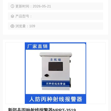
力远强于α射线和β射线，能够穿透几厘米厚的铅板，对人体组
更新时间：2026-05-21
织和生物细胞具有较强的电离破坏作用，长期或高剂量暴露会
导致基因突变、细胞坏死甚至癌症等严重健康损伤。丙种射线
产品型号：
报警器，又常称γ射线报警器，是专门用于监测环境中丙种射
线辐射水平
浏览量：109
新邵县丙种射线报警器NPRT-3519