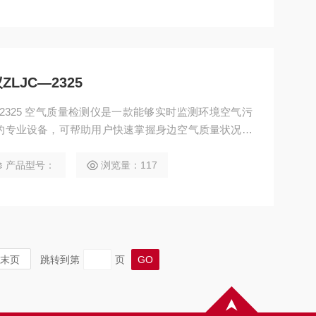
JC—2325
2325 空气质量检测仪是一款能够实时监测环境空气污
的专业设备，可帮助用户快速掌握身边空气质量状况，
撑。目前产品广泛应用于家庭室内、办公场所、工业厂
能够检测PM2.5、PM10、甲醛、TVOC、二氧化
产品型号：
浏览量：117
数，满足不同用户的监测需求。
末页
跳转到第
页