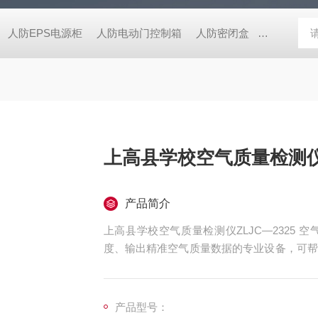
人防EPS电源柜
人防电动门控制箱
人防密闭盒
一氧化碳监
上高县学校空气质量检测仪Z
产品简介
上高县学校空气质量检测仪ZLJC—2325
度、输出精准空气质量数据的专业设备，可帮
境治理提供数据支撑。目前产品广泛应用于家
等多个场景，能够检测PM2.5、PM10、
数，满足不同用户的监测需求。
产品型号：