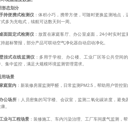
使用形态划分
手持便携式检测仪
：体积小巧，携带方便，可随时更换监测地点，
方式多为充电式，续航可达数天到一周。
桌面固定式检测仪
：放置在家庭客厅、办公室桌面，
24
小时实时监
支持超标警报，部分产品可联动空气净化器自动启动净化。
壁挂式在线监测仪
：多用于学校、办公楼、工业厂区等公共空间
传、集中监控，满足大规模环境监测管理需求。
适用场景
家庭室内
：新装修房屋监测甲醛，日常监测
PM2.5
，帮助用户管控室
办公场所
：人员密集的写字楼、会议室，监测二氧化碳浓度，避免
健康。
工业与工程场景
：装修施工、车内污染治理、工厂车间废气监测，帮