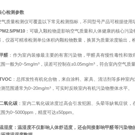
核心检测参数
空气质量检测仪可覆盖以下常见检测指标，不同型号产品可根据使用
PM2.5/PM10
：可吸入颗粒物是影响空气质量和人体健康的核心污染
部，仪器可精准检测单位体积内颗粒物数量，换算为质量浓度输出，
甲醛
：作为室内装修最主要的有害污染物，甲醛具有慢性毒性和致
范围一般为
0~5mg/m³
，误差可控制在
±0.05mg/m³
，符合室内空气质
TVOC
：总挥发性有机化合物，来自涂料、家具、清洁剂等多种室内
检测范围通常为
0~20mg/m³
，可实时反映室内有机污染物整体水平。
二氧化碳
：室内二氧化碳浓度过高会引发犯困、头晕等缺氧症状，
范围为
0~5000ppm
，精度可达
±50ppm
。
温湿度：温湿度不仅影响人体舒适度，还会间接影响甲醛等污染物
出环境温湿度数据。