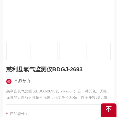
慈利县氡气监测仪BDGJ-2693
产品简介
慈利县氡气监测仪BDGJ-2693氡（Radon）是一种无色、无味、
无嗅的天然放射性惰性气体，化学符号为Rn，原子序数86，属于
铀系衰变链的重要产物。氡气及其子体（如钋-218、铅-214等）
通过呼吸进入人体后，会持续释放α粒子，长期暴露可能增加肺癌
产品型号：
风险。世界卫生组织（WHO）已将氡列为仅次于吸烟的第二大肺