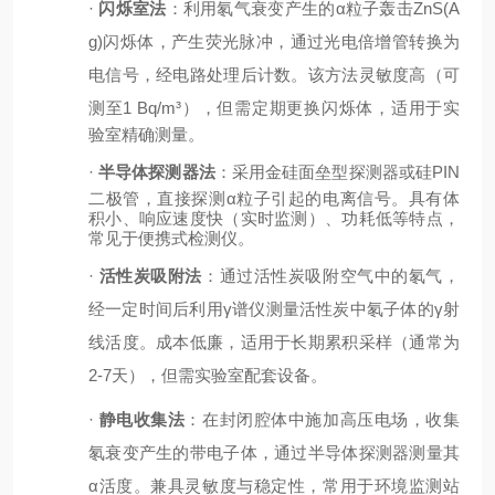
·
闪烁室法
：利用氡气衰变产生的
α粒子轰击ZnS(A
g)闪烁体，产生荧光脉冲，通过光电倍增管转换为
电信号，经电路处理后计数。该方法灵敏度高（可
测至
1 Bq/m³
），但需定期更换闪烁体，适用于实
验室精确测量。
·
半导体探测器法
：采用金硅面垒型探测器或硅
PIN
二极管，直接探测α粒子引起的电离信号。具有体
积小、响应速度快（实时监测）、功耗低等特点，
常见于便携式检测仪。
·
活性炭吸附法
：通过活性炭吸附空气中的氡气，
经一定时间后利用
γ谱仪测量活性炭中氡子体的γ射
线活度。成本低廉，适用于长期累积采样（通常为
2-7天），但需实验室配套设备。
·
静电收集法
：在封闭腔体中施加高压电场，收集
氡衰变产生的带电子体，通过半导体探测器测量其
α活度。兼具灵敏度与稳定性，常用于环境监测站