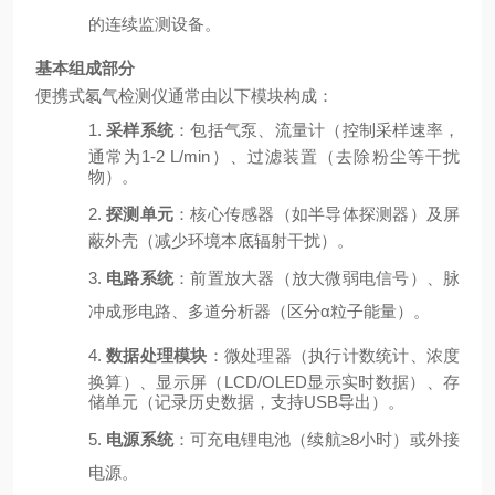
的连续监测设备。
基本组成部分
便携式氡气检测仪通常由以下模块构成：
1.
采样系统
：包括气泵、流量计（控制采样速率，
通常为
1-2 L/min
）、过滤装置（去除粉尘等干扰
物）。
2.
探测单元
：核心传感器（如半导体探测器）及屏
蔽外壳（减少环境本底辐射干扰）。
3.
电路系统
：前置放大器（放大微弱电信号）、脉
冲成形电路、多道分析器（区分
α粒子能量）。
4.
数据处理模块
：微处理器（执行计数统计、浓度
换算）、显示屏（
LCD/OLED
显示实时数据）、存
储单元（记录历史数据，支持
USB
导出）。
5.
电源系统
：可充电锂电池（续航
≥8小时）或外接
电源。