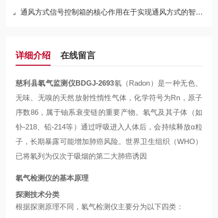
通风方式信号控制箱的核心作用在于实现通风方式的智能切换
详细介绍
在线留言
慈利县氡气监测仪BDGJ-2693
氡（
Radon
）是一种无色、
无味、无嗅的天然放射性惰性气体，化学符号为
Rn
，原子
序数
86，属于铀系衰变链的重要产物。氡气及其子体（如
钋-218、铅-214等）通过呼吸进入人体后，会持续释放α粒
子，长期暴露可能增加肺癌风险。世界卫生组织（
WHO
）
已将氡列为仅次于吸烟的第二大肺癌诱因
氡气检测仪的基本原理
探测技术分类
根据探测原理不同，氡气检测仪主要分为以下四类：