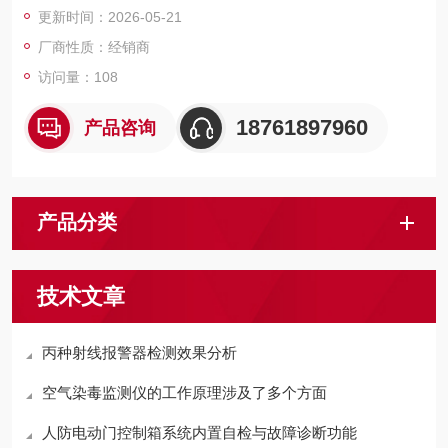
更新时间：2026-05-21
称γ射线报警器，是专门用于监测环境中丙种射线辐射水平
厂商性质：经销商
访问量：108
18761897960
产品咨询
产品分类
技术文章
丙种射线报警器检测效果分析
空气染毒监测仪的工作原理涉及了多个方面
人防电动门控制箱系统内置自检与故障诊断功能