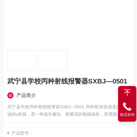
武宁县学校丙种射线报警器SXBJ—0501
产品简介
武宁县学校丙种射线报警器SXBJ—0501 丙种射线也就是通常所
说的γ射线，是一种波长极短、能量高的电磁辐射，穿透能力远强
电话咨询
于α射线和β射线，能够穿透几厘米厚的铅板，对人体组织和生物
细胞具有较强的电离破坏作用，长期或高剂量暴露会导致基因突
产品型号：
变、细胞坏死甚至癌症等严重健康损伤。丙种射线报警器，又常