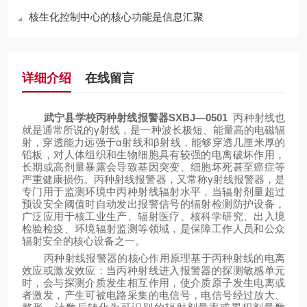
核生化控制中心的核心功能是信息汇聚
详细介绍
在线留言
武宁县学校丙种射线报警器SXBJ—0501
丙种射线也
就是通常所说的
γ
射线，是一种波长极短、能量
高的电磁辐
射，穿透能力远强于α
射线和
β
射线，能够穿透几厘米厚的
铅板，对人体组织和生物细胞具有较强的电离破坏作用，
长期或高剂量暴露会导致基因突变、细胞坏死甚至癌症等
严重健康损伤。丙种射线报警器，又常称
γ
射线报警器，是
专门用于监测环境中丙种射线辐射水平，当辐射剂量超过
预设安全阈值时自动发出报警信号的辐射检测防护设备，
广泛应用于核工业生产、辐射医疗、核科学研究、出入境
检验检疫、环境辐射监测等领域，是保障工作人员和公众
辐射安全的核心设备之一。
丙种射线报警器的核心作用原理基于丙种射线的电离
效应或激发效应：当丙种射线进入报警器的探测敏感单元
时，会与探测介质发生相互作用，使介质原子发生电离或
者激发，产生可被电路采集的电信号，电信号经过放大、