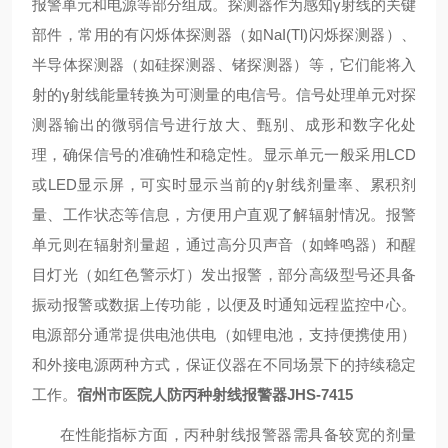
报警单元和电源等部分组成。探测器作为感知
γ
射线的关键
部件，常用的有闪烁体探测器（如
NaI(Tl)
闪烁探测器）、
半导体探测器（如硅探测器、锗探测器）等，它们能将入
射的
γ
射线能量转换为可测量的电信号。信号处理单元对探
测器输出的微弱信号进行放大、甄别、成形和数字化处
理，确保信号的准确性和稳定性。显示单元一般采用
LCD
或
LED
显示屏，可实时显示当前的
γ
射线剂量率、累积剂
量、工作状态等信息，方便用户直观了解辐射情况。报警
单元则在辐射剂量超，通过高分贝声音（如蜂鸣器）和醒
目灯光（如红色警示灯）发出报警，部分高级型号还具备
振动报警或数据上传功能，以便及时通知远程监控中心。
电源部分通常提供电池供电（如锂电池，支持便携使用）
和外接电源两种方式，保证仪器在不同场景下的持续稳定
工作。
宿州市医院人防丙种射线报警器JHS-7415
在性能指标方面，丙种射线报警器需具备较宽的剂量