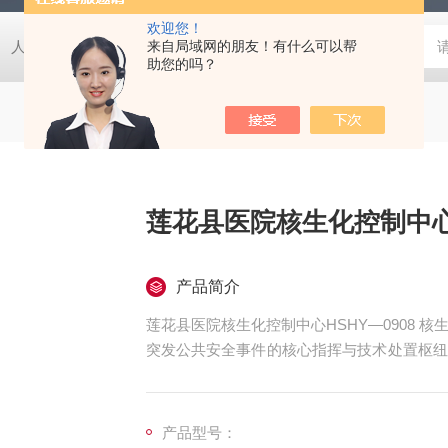
欢迎您！
人防EPS电源柜
人防电动门控制箱
来自局域网的朋友！有什么可以帮
人防密闭盒
一氧化碳监
助您的吗？
莲花县医院核生化控制中心H
产品简介
莲花县医院核生化控制中心HSHY—0908 核生化控制中心是应对核辐射、生物危害、化学毒物三类
突发公共安全事件的核心指挥与技术处置枢纽
急指挥调度、处置行动管控等关键职能。相较
心能够整合多部门资源，实现核生化风险的全
卫生等领域发挥着不可替代的作用
产品型号：