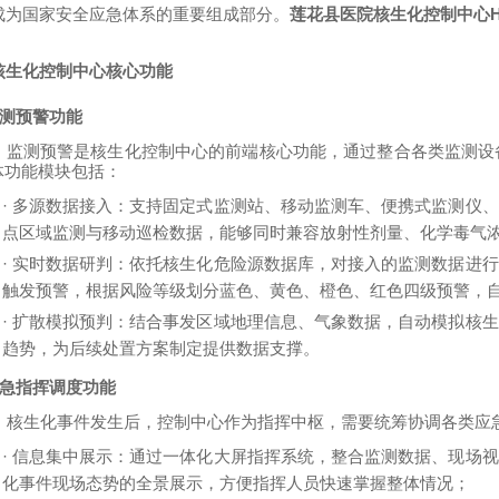
成为国家安全应急体系的重要组成部分。
莲花县医院核生化控制中心HS
核生化控制中心核心功能
 监测预警功能
监测预警是核生化控制中心的前端核心功能，通过整合各类监测设
体功能模块包括：
·
多源数据接入：支持固定式监测站、移动监测车、便携式监测仪、
点区域监测与移动巡检数据，能够同时兼容放射性剂量、化学毒气
·
实时数据研判：依托核生化危险源数据库，对接入的监测数据进行
触发预警，根据风险等级划分蓝色、黄色、橙色、红色四级预警，
·
扩散模拟预判：结合事发区域地理信息、气象数据，自动模拟核生
趋势，为后续处置方案制定提供数据支撑。
 应急指挥调度功能
核生化事件发生后，控制中心作为指挥中枢，需要统筹协调各类应
·
信息集中展示：通过一体化大屏指挥系统，整合监测数据、现场视
化事件现场态势的全景展示，方便指挥人员快速掌握整体情况；