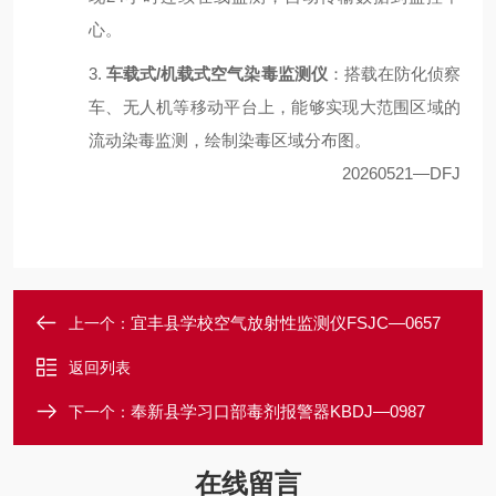
心。
3.
车载式
/
机载式空气染毒监测仪
：搭载在防化侦察
车、无人机等移动平台上，能够实现大范围区域的
流动染毒监测，绘制染毒区域分布图。
20260521
—
DFJ
宜丰县学校空气放射性监测仪FSJC—0657
上一个：
返回列表
奉新县学习口部毒剂报警器KBDJ—0987
下一个：
在线留言