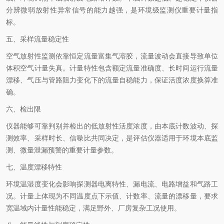
分辨微弱放射性异常信号的能力越强，是环境级监测仪重要计量指
标。
五、采样流量稳定性
空气放射性监测依靠恒定流量富集气溶胶，流量波动会直接导致单位
体积空气计量失真。计量特性包含额定流量准确度、长时间运行流量
漂移、气压与管路阻力变化下的流量自稳能力，保证活度浓度换算准
确。
六、检出限
仪器能够可靠判别并检出的低放射性活度浓度，由本底计数波动、探
测效率、采样时长、信噪比共同决定，是评估仪器适用于环境本底监
测、微量泄漏预警的重要计量参数。
七、温度漂移特性
环境温湿度变化会影响探测器电离特性、漏电流、电路增益和气路工
况。计量上体现为不同温度点下示值、计数率、流量的漂移量，要求
宽温域内计量性能稳定，满足野外、厂房复杂工况使用。