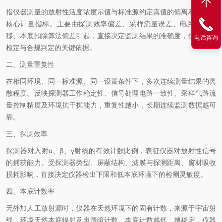
指仪器测量的放射性活度浓度示值与标准源约定真值的偏离程度，是
核心计量指标。主要由探测效率偏差、采样流量误差、电路放大漂
移、本底扣除算法偏差引起，直接决定监测结果的准确度，也是仪器
电话咨询
检定与合规判定的关键依据。
二、测量重复性
在相同环境、同一标准源、同一设置条件下，多次连续测量结果的离
散程度。反映探测器工作稳定性、信号处理电路一致性、采样气路流
量控制精度及环境抗干扰能力，重复性越小，长期连续监测数据越可
靠。
三、探测效率
探测器对入射α、β、γ射线的有效计数比例，表征仪器对放射性信号
的捕获能力。受探测器类型、屏蔽结构、滤膜与探测距离、窗材吸收
损耗影响，直接决定仪器检出下限和低本底环境下的检测灵敏度。
四、本底计数率
无外加人工放射源时，仪器在天然环境下的固有计数，来源于宇宙射
线、环境天然本底辐射及电路暗计数。本底计数越低、越稳定，仪器