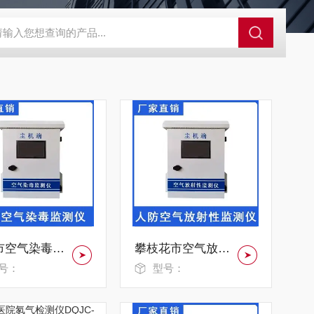
控系统
人防通讯设备系统
电动防空警报系统
人防呼叫按钮
广元市空气染毒监测仪CFSH-4958
攀枝花市空气放射性监测仪VGHI4152
号：
型号：