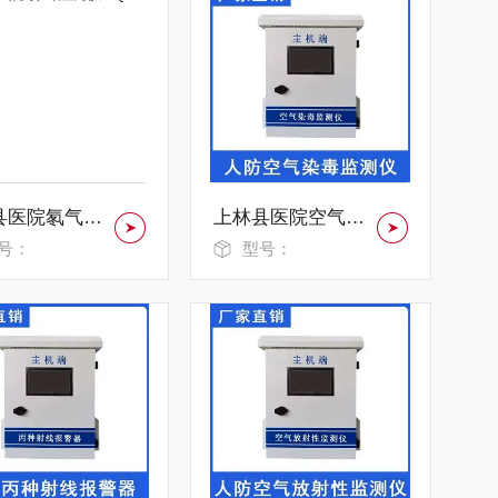
全州县医院氡气检测仪DQJC-3631
上林县医院空气染毒监测仪 KQRD—2123
号：
型号：