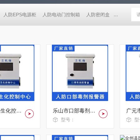
人防EPS电源柜
人防电动门控制箱
人防密闭盒
一氧化碳监
自贡市核生化控制中心GHUI-4695
乐山市口部毒剂报警器HJIK-4952
：
型号：
型