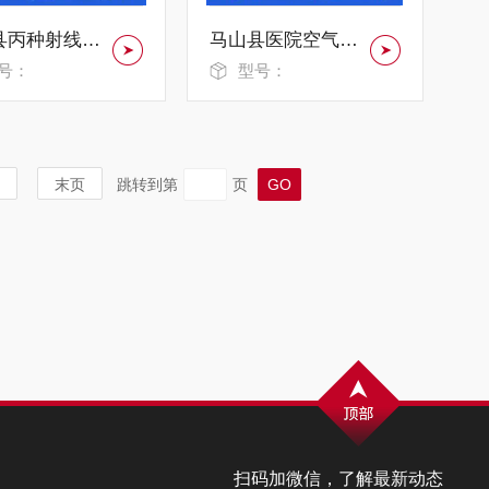
隆安县丙种射线报警器BZSX-3132
马山县医院空气放射性检测仪KQFS-2625
号：
型号：
末页
跳转到第
页
扫码加微信，了解最新动态