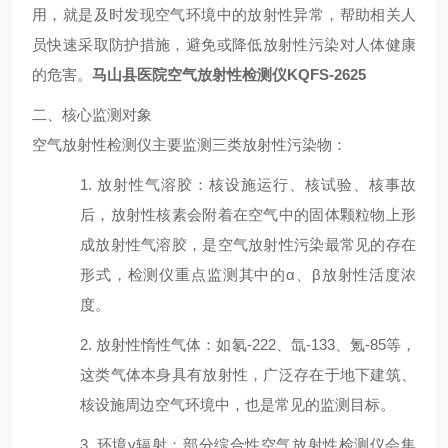
用，就是及时发现空气环境中的放射性异常，帮助相关人
员快速采取防护措施，避免或降低放射性污染对人体健康
的危害。
马山县医院空气放射性检测仪KQFS-2625
二、核心监测对象
空气放射性检测仪主要监测三类放射性污染物：
1.
放射性气溶胶：核设施运行、核试验、核事故
后，放射性核素会附着在空气中的固体颗粒物上形
成放射性气溶胶，是空气放射性污染最常见的存在
形式，检测仪重点监测其中的
α
、
β
放射性活度浓
度。
2.
放射性惰性气体：如氡
-222
、氙
-133
、氪
-85
等，
这类气体本身具有放射性，广泛存在于地下建筑、
核设施周边空气环境中，也是常见的监测目标。
3.
环境
γ
辐射：部分综合性空气放射性检测仪会集