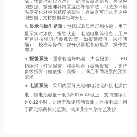
成，负责控制仪器运行、处理传感器信号、存储检
测数据。微处理器内置温度补偿算法，可减少环境
温度变化对检测精度的影响；存储器可记录历史检
测数据，支持数据导出与分析。
4.
显示与操作界面
：包括
LCD显示屏和按键，用于
显示实时浓度、报警状态、电池电量等信息，用户
可通过按键进行参数设置（如报警阈值、采样间
隔）、校准等操作。部分仪器配备触摸屏，操作更
便捷。
5.
报警系统
：通常包含蜂鸣器（声音报警）、
LED
指示灯（灯光报警）和振动器（振动报警），支持
多级报警（如低报、高报），满足不同场景的预警
需求。
6.
电源系统
：采用内置可充电锂电池或外接电源供
电，锂电池容量一般为
3000mAh以上，支持连续工
作8-12小时，适用于现场移动监测；外接电源适用
于固定场所长期监测。
武川县
空气染毒监测仪