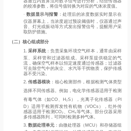
器通过内置算法对数字信号进行分析，结合传感器
的校准参数，将信号值转换为对应的气体浓度值。
·
数据显示与报警
：处理后的浓度数据实时显示在
仪器屏幕上，当浓度超过预设阈值时，仪器通过声
音、灯光或振动等方式发出报警信号，提醒用户采
取防护措施。
（二）核心组成部分
1.
采样系统
：负责采集环境空气样本，通常由采样
泵、采样管和过滤器组成。采样泵提供稳定的气
流，确保空气样本以恒定速度通过传感器；过滤器
可去除空气中的灰尘、水汽等干扰物质，保护传感
器不受污染。
2.
传感器模块
：核心检测部件，根据检测气体类型
选择不同传感器。例如，电化学传感器适用于检测
有毒气体（如
CO、H₂S），光离子化传感器（PI
D）适用于检测挥发性有机物（VOCs），红外传
感器适用于检测CO₂、CH₄等气体。部分仪器采用
多传感器阵列，可同时检测多种气体。
3.
数据处理单元
：由微处理器（
MCU）和存储器组