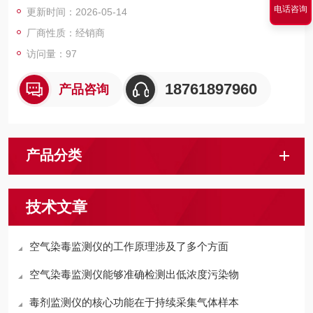
电话咨询
更新时间：2026-05-14
等），为环境安全管理和健康防护提供科学依据。其核心功能包
括实时数据监测、超标报警、数据记录与传输，具备响应速度
厂商性质：经销商
快、检测精
访问量：97
18761897960
产品咨询
产品分类
技术文章
空气染毒监测仪的工作原理涉及了多个方面
空气染毒监测仪能够准确检测出低浓度污染物
毒剂监测仪的核心功能在于持续采集气体样本