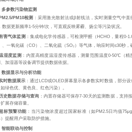
）多参数污染物监测
PM2.5/PM10检测
：采用激光散射法或
β射线法，实时测量空气中直径
，数据更新频率
1-5分钟/次，可直观反映雾霾、扬尘等污染状况。
有害气体监测
：集成电化学传感器，可检测甲醛（
HCHO，量程
0-1
）、一氧化碳（
CO）、二氧化硫（SO₂）等气体，响应时间≤30秒
温湿度监测
：内置高精度温湿度传感器，测量范围温度
0-50℃
（精
调、加湿器等设备调节提供数据依据。
）数据显示与分析功能
实时数据展示
：通过
LCD或OLED屏幕显示各参数实时数值，部分
（如绿色优、黄色良、红色污染）。
历史数据存储与查询
：内置存储器可保存
7-30天的监测数据，支
卡扩展存储容量。
超标预警功能
：当污染物浓度超过国家标准（如
PM2.5日均值
75μg
烁）提醒用户采取防护措施。
）智能联动与控制