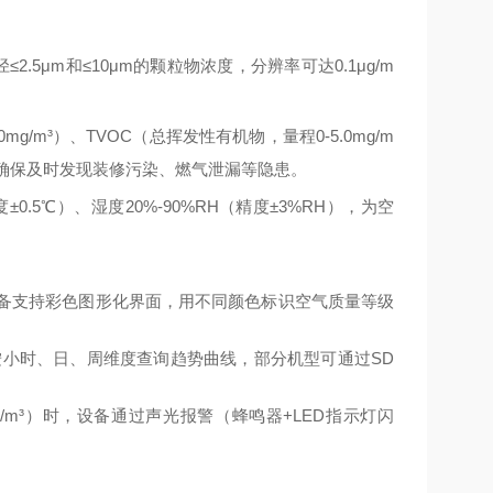
≤2.5μm和≤10μm的颗粒物浓度，分辨率可达
0.1μg/m
.0mg/m³
）、
TVOC（总挥发性有机物，量程
0-5.0mg/m
，确保及时发现装修污染、燃气泄漏等隐患。
度
±
0.5℃
）、湿度
20%-90%RH
（精度
±
3%RH
），为空
设备支持彩色图形化界面，用不同颜色标识空气质量等级
持按小时、日、周维度查询趋势曲线，部分机型可通过SD
/m³
）时，设备通过声光报警（蜂鸣器
+LED指示灯闪