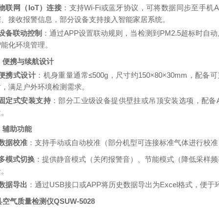
物联网（
IoT）连接
：支持
Wi-Fi或蓝牙协议，可将数据同步至手
据、接收报警信息，部分设备支持接入智能家居系统。
设备联动控制
：通过
APP设置联动规则，当检测到PM2.5超标时
智能化环境管理。
）便携与续航设计
便携式设计
：机身重量通常
≤500g，尺寸约
150×80×30mm
，配备可
时，满足户外环境检测需求。
固定式安装支持
：部分工业级设备提供壁挂或吊顶安装选项，配备
量。
）辅助功能
数据校准
：支持手动或自动校准（部分机型可连接标准气体进行校准
多模式切换
：提供静音模式（关闭报警音）、节能模式（降低采样频
景。
数据导出
：通过
USB接口或APP将历史数据导出为Excel格式，便
空气质量检测仪QSUW-5028