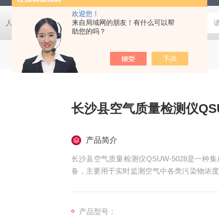
欢迎您！
人防EPS电源柜
人防电动门控制箱
来自局域网的朋友！有什么可以帮
人防密闭盒
一氧化碳监
助您的吗？
长沙县空气质量检测仪QSUW
产品简介
长沙县空气质量检测仪QSUW-5028是一
备，主要用于实时监测空气中各类污染物浓度
识提升，该设备已广泛应用于家庭、办公场所
户提供直观的空气质量数据支持，助力科学决
产品型号：