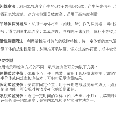
闪烁室法
：利用氡气衰变产生的
α粒子轰击闪烁体，产生荧光信号
后得到氡浓度值。该方法检测灵敏度高，适用于高精度测量。
半导体探测器法
：采用半导体材料（如硅、锗）作为探测器，当
α
信号，通过测量电流强度计算氡浓度。具有响应速度快、体积小等特
活性炭吸附法
：利用活性炭对氡气的吸附特性，将一定体积的空气
中氡子体的放射性活度，从而推算氡浓度。该方法操作简便，成本较
主要类型
使用场景和检测方式的不同，氡气监测仪可分为以下几类：
便携式监测仪
：体积小巧，便于携带，适用于现场快速检测，如室
用半导体或闪烁室检测技术，可实时显示测量结果。
固定式监测仪
：安装在固定位置，用于长期连续监测氡气浓度，如
程传输功能，可实现对氡浓度变化的长期跟踪。
累积式监测仪
：通过一定时间的采样（如几天至几个月），累积测
于评估长期平均氡浓度，是室内氡气检测的常用方法之一。