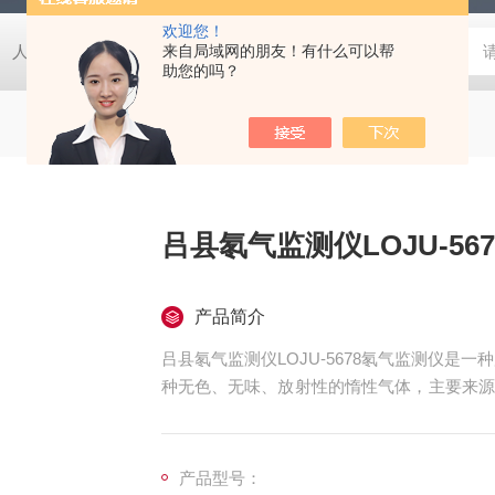
欢迎您！
人防EPS电源柜
人防电动门控制箱
来自局域网的朋友！有什么可以帮
人防密闭盒
一氧化碳监
助您的吗？
吕县氡气监测仪LOJU-567
产品简介
吕县氡气监测仪LOJU-5678氡气监测仪是
种无色、无味、放射性的惰性气体，主要来源
浓度氡气环境中，会增加患肺癌的风险，因此
产品型号：