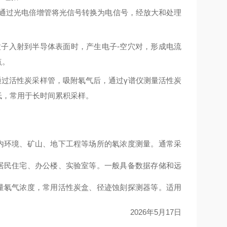
，通过光电倍增管将光信号转换为电信号，经放大和处理
粒子入射到半导体表面时，产生电子-空穴对，形成电流
点。
通过活性炭采样管，吸附氡气后，通过
γ谱仪测量活性炭
低，常用于长时间累积采样。
内环境、矿山、地下工程等场所的氡浓度测量。通常采
居民住宅、办公楼、实验室等。一般具备数据存储和远
量氡气浓度，常用活性炭盒、径迹蚀刻探测器等。适用
2026
年
5
月
17
日