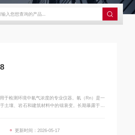
控系统
人防通讯设备系统
电动防空警报系统
人防呼叫按钮
8
一种用于检测环境中氡气浓度的专业仪器。氡（Rn）是一
于土壤、岩石和建筑材料中的镭衰变。长期暴露于高
氡气监测对于保障室内外环境安全具有重要意义。
更新时间：2026-05-17