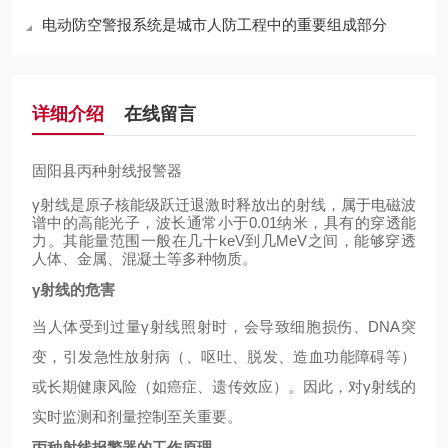
电动防空警报系统是城市人防工程中的重要组成部分
详细介绍
在线留言
固阳县丙种射线报警器
γ射线是原子核能级跃迁退激时释放出的射线，属于电磁波
谱中的高能光子，波长通常小于0.01纳米，具有的穿透能
力。其能量范围一般在几十keV到几MeV之间，能够穿透
人体、金属、混凝土等多种物质。
γ
射线的危害
当人体受到过量
γ射线照射时，会导致细胞损伤、DNA突
变，引发急性放射病（、呕吐、脱发、造血功能障碍等）
或长期健康风险（如癌症、遗传效应）。因此，对γ射线的
实时监测和剂量控制至关重要。
丙种射线报警器的工作原理