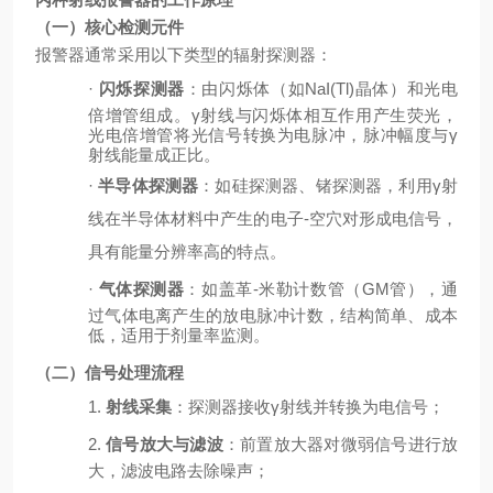
（一）核心检测元件
报警器通常采用以下类型的辐射探测器：
·
闪烁探测器
：由闪烁体（如
NaI(Tl)晶体）和光电
倍增管组成。γ射线与闪烁体相互作用产生荧光，
光电倍增管将光信号转换为电脉冲，脉冲幅度与γ
射线能量成正比。
·
半导体探测器
：如硅探测器、锗探测器，利用
γ射
线在半导体材料中产生的电子-空穴对形成电信号，
具有能量分辨率高的特点。
·
气体探测器
：如盖革
-米勒计数管（GM管），通
过气体电离产生的放电脉冲计数，结构简单、成本
低，适用于剂量率监测。
（二）信号处理流程
1.
射线采集
：探测器接收
γ射线并转换为电信号；
2.
信号放大与滤波
：前置放大器对微弱信号进行放
大，滤波电路去除噪声；