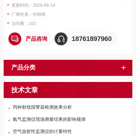
更新时间：2026-05-14
科、地质勘探、海关口岸、科研实验室等存在潜在γ辐射风险的场
所，是保障人员辐射安全的重要技术手段。
厂商性质：经销商
访问量：102
18761897960
产品咨询
产品分类
技术文章
丙种射线报警器检测效果分析
氡气监测仪现场测量结果的影响规律
空气放射性监测仪的计量特性