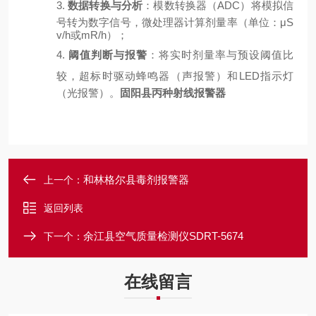
3.
数据转换与分析
：模数转换器（
ADC）将模拟信
号转为数字信号，微处理器计算剂量率（单位：μS
v/h或mR/h）；
4.
阈值判断与报警
：将实时剂量率与预设阈值比
较，超标时驱动蜂鸣器（声报警）和
LED指示灯
（光报警）。
固阳县丙种射线报警器
和林格尔县毒剂报警器
上一个：
返回列表
余江县空气质量检测仪SDRT-5674
下一个：
在线留言