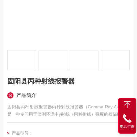
固阳县丙种射线报警器
产品简介
固阳县丙种射线报警器丙种射线报警器（Gamma Ray Alarm）
是一种专门用于监测环境中γ射线（丙种射线）强度的核辐射检测
设备。其核心功能是通过内置的辐射传感器实时采集γ射线剂量率
电话咨询
数据，当检测值超过预设阈值时，立即触发声光报警机制，提醒
产品型号：
工作人员采取防护措施。该设备广泛应用于核工业、医疗放射