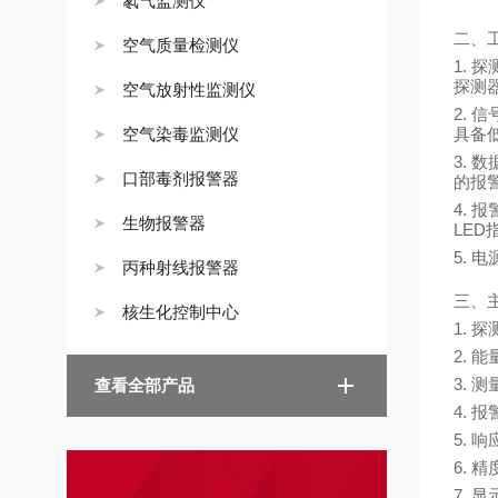
氡气监测仪
二、
空气质量检测仪
1. 
探测
空气放射性监测仪
2.
空气染毒监测仪
具备
3. 
口部毒剂报警器
的报
4.
生物报警器
LE
5.
丙种射线报警器
三、
核生化控制中心
1.
2. 
3. 
查看全部产品
4. 
5.
6. 
7.