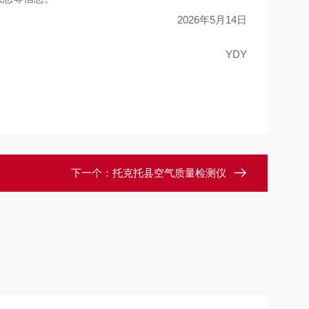
2026
年
5
月
14
日
YDY
下一个：
托克托县空气质量检测仪