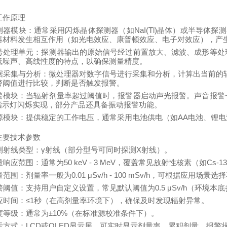
工作原理
探测器模块：通常采用闪烁晶体探测器（如NaI(Tl)晶体）或半导体探测
器材料发生相互作用（如光电效应、康普顿效应、电子对效应），产
 信号处理单元：探测器输出的原始信号经过前置放大、滤波、成形等
低噪声、高线性度的特点，以确保测量精度。
数据采集与分析：微处理器对数字信号进行采集和分析，计算出当前的辐射
警阈值进行比较，判断是否触发报警。
 报警模块：当辐射剂量率超过阈值时，报警器启动声光报警。声音报
D指示灯闪烁实现，部分产品还具备振动报警功能。
 电源模块：提供稳定的工作电压，通常采用电池供电（如AA电池、锂
主要技术参数
 探测射线类型：γ射线（部分型号可同时探测X射线）。
能量响应范围：通常为50 keV - 3 MeV，覆盖常见放射性核素（如Cs-13
测量范围：剂量率一般为0.01 μSv/h - 100 mSv/h，可根据应用场
报警阈值：支持用户自定义设置，常见默认阈值为0.5 μSv/h（环境本底
 响应时间：≤1秒（在高剂量率环境下），确保及时发现辐射异常。
精度等级：通常为±10%（在标准源校准条件下）。
 显示方式：LCD或OLED显示屏，可实时显示剂量率、累积剂量、报警