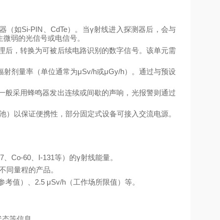
器（如Si-PIN、CdTe）。当γ射线进入探测器后，会与
生微弱的光信号或电信号。
处理后，转换为可被后续电路识别的数字信号。该单元需
剂量率（单位通常为μSv/h或μGy/h）。通过与预设
警一般采用蜂鸣器发出连续或间歇的声响，光报警则通过
电池）以保证便携性，部分固定式设备可接入交流电源。
7、Co-60、I-131等）的γ射线能量。
景选择不同量程的产品。
参考值）、2.5 μSv/h（工作场所限值）等。
状态等信息。