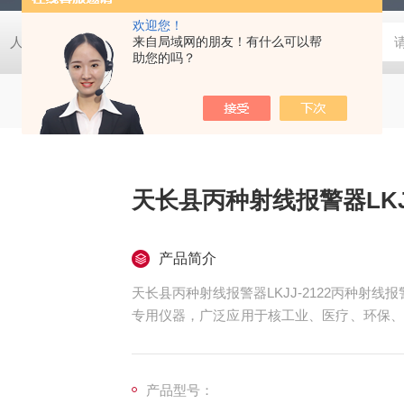
欢迎您！
人防EPS电源柜
人防电动门控制箱
来自局域网的朋友！有什么可以帮
人防密闭盒
一氧化碳监
助您的吗？
天长县丙种射线报警器LKJJ
产品简介
天长县丙种射线报警器LKJJ-2122丙种射
专用仪器，广泛应用于核工业、医疗、环保、
γ射线强度，当辐射剂量超过预设阈值时，立
避免辐射危害。
产品型号：