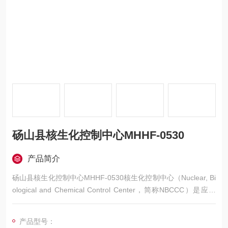
砀山县核生化控制中心MHHF-0530
产品简介
砀山县核生化控制中心MHHF-0530核生化控制中心（Nuclear, Bi
ological and Chemical Control Center，简称NBCCC）是应对
核、生物、化学领域突发事件的综合性指挥与技术支持机构。该
中心整合监测预警、应急响应、指挥调度、技术分析等功能，旨
产品型号：
在提升对核生化威胁的快速反应能力和处置效率，保障公共安全