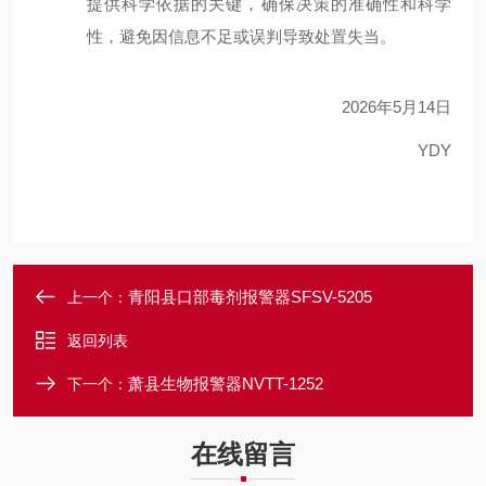
提供科学依据的关键，确保决策的准确性和科学
性，避免因信息不足或误判导致处置失当。
2026
年
5
月
14
日
YDY
青阳县口部毒剂报警器SFSV-5205
上一个：
返回列表
萧县生物报警器NVTT-1252
下一个：
在线留言