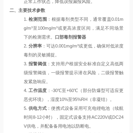
正常工作状态，降低误报漏报风险。
二、主要技术参数
1.
检测范围
：根据毒剂类型不同，通常覆盖
0.01m
g/m³至100mg/m³或更高浓度区间，满足不同场景
下的检测需求。
口部毒剂报警器
2.
分辨率
：可达
0.001mg/m³或更低，确保对低浓度
毒剂的灵敏捕捉。
3.
报警阈值
：支持用户根据安全标准自定义高低两
级报警阈值，一级报警提示潜在风险，二级报警触
发紧急响应。
4.
工作温度
：
-30℃至+60℃（部分防爆型可适应更
恶劣环境），湿度10%至95%RH（非凝结）。
5.
供电方式
：便携式设备采用可充电锂电池（续航
时间
8-12小时），固定式设备支持AC220V或DC24
V供电，并配备备用电池以防断电。