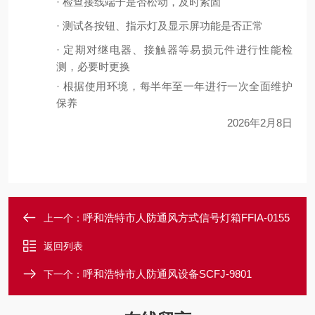
·
检查接线端子是否松动，及时紧固
·
测试各按钮、指示灯及显示屏功能是否正常
·
定期对继电器、接触器等易损元件进行性能检
测，必要时更换
·
根据使用环境，每半年至一年进行一次全面维护
保养
2026
年
2
月
8
日
呼和浩特市人防通风方式信号灯箱FFIA-0155
上一个：
返回列表
呼和浩特市人防通风设备SCFJ-9801
下一个：