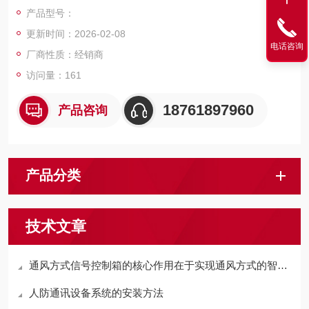
件及人机交互界面，可根据预设程序或外部信号（如火灾报警、
产品型号：
空气质量检测数据等）自动调节通风系统的运行模式，确保建筑
更新时间：2026-02-08
内部空气环境安全、舒适。
电话咨询
厂商性质：经销商
访问量：161
18761897960
产品咨询
产品分类
技术文章
通风方式信号控制箱的核心作用在于实现通风方式的智能切换
人防通讯设备系统的安装方法