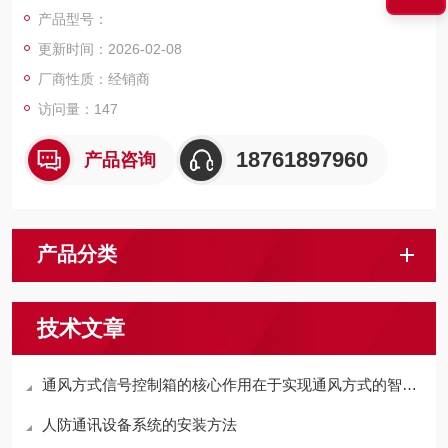
式，确保人员能够根据指示采取正确的防护措施。该设备通常安
产品型号：
装在人防工程的主要出入口、人员掩蔽区域、指挥控制室等关键
更新时间：2026-02-08
位置，具有显示直观、操作便捷、可靠性高等特点，是保障人防
工程通风系统有效运行和人员安全的重要组成部分。
厂商性质：经销商
访问量：147
18761897960
产品咨询
产品分类
技术文章
通风方式信号控制箱的核心作用在于实现通风方式的智能切换
人防通讯设备系统的安装方法