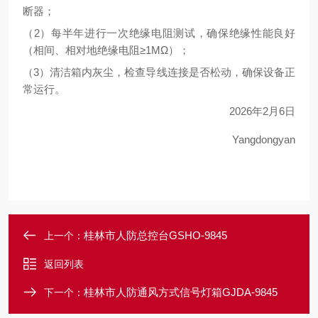
断器；
（
2）每半年进行一次绝缘电阻测试，确保绝缘性能良好
（相间、相对地绝缘电阻≥1MΩ）；
（
3）清洁箱内灰尘，检查导线连接是否松动，确保设备正
常运行。
2026
年
2
月
6
日
Yangdongyan
桂林市人防总控台GSHO-9845
上一个：
返回列表
桂林市人防通风方式信号灯箱GJDA-9845
下一个：