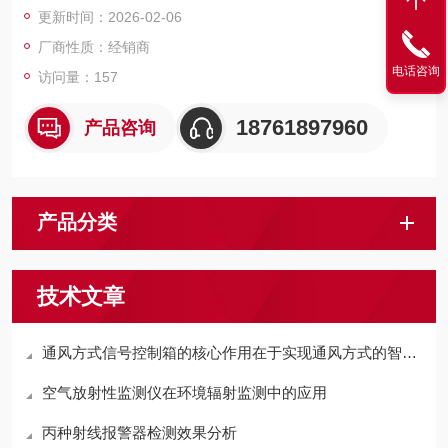
更新时间：2026-02-06
P54）、操作便捷等特点。
厂商性质：经销商
电话咨询
访问量：157
18761897960
产品咨询
产品分类
技术文章
通风方式信号控制箱的核心作用在于实现通风方式的智能切换
空气放射性监测仪在环境辐射监测中的应用
丙种射线报警器检测效果分析