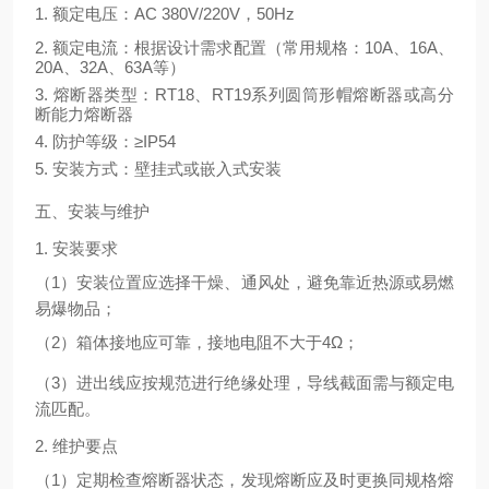
1. 额定电压：
AC 380V/220V
，
50Hz
2. 额定电流：根据设计需求配置（常用规格：10A、16A、
20A、32A、63A等）
3. 熔断器类型：RT18、RT19系列圆筒形帽熔断器或高分
断能力熔断器
4. 防护等级：≥
IP54
5. 安装方式：壁挂式或嵌入式安装
五、安装与维护
1. 安装要求
（
1）安装位置应选择干燥、通风处，避免靠近热源或易燃
易爆物品；
（
2）箱体接地应可靠，接地电阻不大于4Ω；
（
3）进出线应按规范进行绝缘处理，导线截面需与额定电
流匹配。
2. 维护要点
（
1）定期检查熔断器状态，发现熔断应及时更换同规格熔