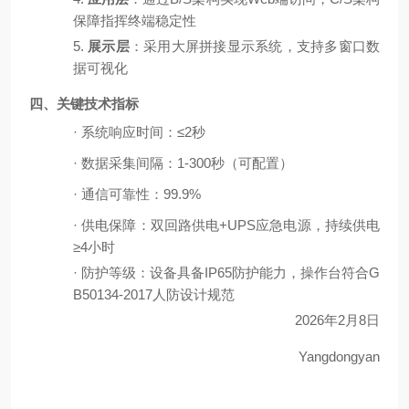
保障指挥终端稳定性
5.
展示层
：采用大屏拼接显示系统，支持多窗口数
据可视化
四、关键技术指标
·
系统响应时间：
≤2秒
·
数据采集间隔：
1-300秒（可配置）
·
通信可靠性：
99.9%
·
供电保障：双回路供电
+UPS应急电源，持续供电
≥4小时
·
防护等级：设备具备
IP65防护能力，操作台符合G
B50134-2017人防设计规范
2026
年
2
月
8
日
Yangdongyan