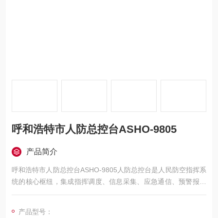
呼和浩特市人防总控台ASHO-9805
产品简介
呼和浩特市人防总控台ASHO-9805人防总控台是人民防空指挥系
统的核心枢纽，集成指挥调度、信息采集、应急通信、预警报知
等功能于一体，具备平战结合的综合管控能力。系统通过模块化
设计实现对人防工程、人员装备、应急资源的集中监控与指挥，
产品型号：
支持在日常管理和战时应急状态下的快速响应与决策支持。