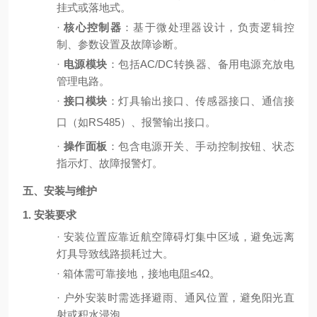
挂式或落地式。
·
核心控制器
：基于微处理器设计，负责逻辑控
制、参数设置及故障诊断。
·
电源模块
：包括
AC/DC转换器、备用电源充放电
管理电路。
·
接口模块
：灯具输出接口、传感器接口、通信接
口（如
RS485）、报警输出接口。
·
操作面板
：包含电源开关、手动控制按钮、状态
指示灯、故障报警灯。
五、安装与维护
1. 安装要求
·
安装位置应靠近航空障碍灯集中区域，避免远离
灯具导致线路损耗过大。
·
箱体需可靠接地，接地电阻
≤4Ω。
·
户外安装时需选择避雨、通风位置，避免阳光直
射或积水浸泡。