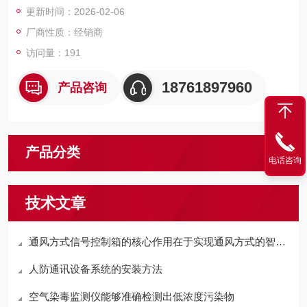
更新时间：2026-02-06
8）持续稳定工作，为夜间飞行提供清晰的障碍物警示信号
厂商性质：经销商
访问量：191
18761897960
产品咨询
产品分类
电话咨询
技术文章
通风方式信号控制箱的核心作用在于实现通风方式的智能切换
人防通讯设备系统的安装方法
空气染毒监测仪能够准确检测出低浓度污染物