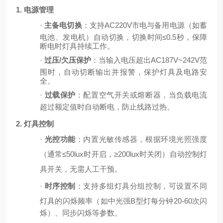
1. 电源管理
·
主备电切换
：支持
AC220V市电与备用电源（如蓄
电池、发电机）自动切换，切换时间≤0.5秒，保障
断电时灯具持续工作。
·
过压
/欠压保护
：当输入电压超出
AC187V~242V范
围时，自动切断输出并报警，保护灯具及电路安
全。
·
过载保护
：配置空气开关或熔断器，当负载电流
超过额定值时自动断电，防止线路过热。
2. 灯具控制
·
光控功能
：内置光敏传感器，根据环境光照强度
（通常
≤50lux时开启，≥200lux时关闭）自动控制灯
具开关，无需人工干预。
·
时序控制
：支持多组灯具分组控制，可设置不同
灯具的闪烁频率（如中光强
B型灯每分钟20-60次闪
烁）、同步闪烁等参数。