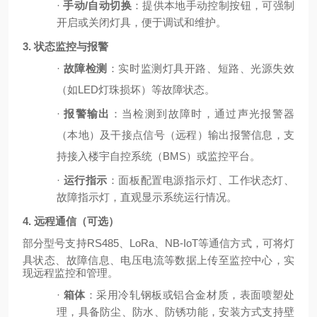
·
手动
/自动切换
：提供本地手动控制按钮，可强制
开启或关闭灯具，便于调试和维护。
3. 状态监控与报警
·
故障检测
：实时监测灯具开路、短路、光源失效
（如
LED灯珠损坏）等故障状态。
·
报警输出
：当检测到故障时，通过声光报警器
（本地）及干接点信号（远程）输出报警信息，支
持接入楼宇自控系统（
BMS）或监控平台。
·
运行指示
：面板配置电源指示灯、工作状态灯、
故障指示灯，直观显示系统运行情况。
4. 远程通信（可选）
部分型号支持
RS485、LoRa、NB-IoT等通信方式，可将灯
具状态、故障信息、电压电流等数据上传至监控中心，实
现远程监控和管理。
·
箱体
：采用冷轧钢板或铝合金材质，表面喷塑处
理，具备防尘、防水、防锈功能，安装方式支持壁