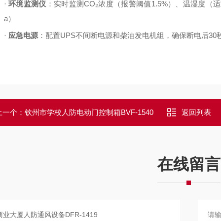
·
环境监测仪
：实时监测
CO
₂浓度（报警阈值
1.5%
）、温湿度（适
a
）
·
应急电源
：配置
UPS
不间断电源和柴油发电机组，确保断电后
30
上一个：
钦州市学校人防电动门控制箱BVF-1540
返回列表
在线留言