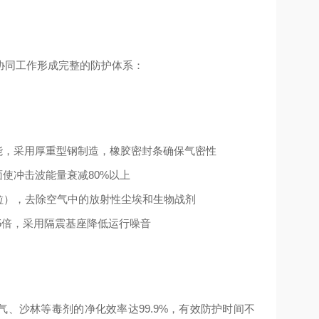
协同工作形成完整的防护体系：
能，采用厚重型钢制造，橡胶密封条确保气密性
面使冲击波能量衰减
80%
以上
粒），去除空气中的放射性尘埃和生物战剂
5
倍，采用隔震基座降低运行噪音
气、沙林等毒剂的净化效率达
99.9%
，有效防护时间不