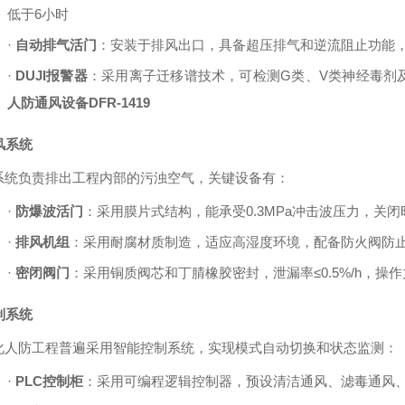
低于
6
小时
·
自动排气活门
：安装于排风出口，具备超压排气和逆流阻止功能
·
DUJI报警器
：采用离子迁移谱技术，可检测
G
类、
V
类神经毒剂
人防通风设备DFR-1419
排风系统
系统负责排出工程内部的污浊空气，关键设备有：
·
防爆波活门
：采用膜片式结构，能承受
0.3MPa
冲击波压力，关闭
·
排风机组
：采用耐腐材质制造，适应高湿度环境，配备防火阀防
·
密闭阀门
：采用铜质阀芯和丁腈橡胶密封，泄漏率
≤
0.5%/h
，操作
控制系统
化人防工程普遍采用智能控制系统，实现模式自动切换和状态监测：
·
PLC
控制柜
：采用可编程逻辑控制器，预设清洁通风、滤毒通风