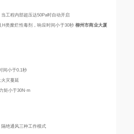
，当工程内部超压达
50Pa
时自动开启
及
H
类糜烂性毒剂，响应时间小于
30
秒
柳州市商业大厦
时间小于
0.1
秒
止火灾蔓延
力矩小于
30N
·
m
、隔绝通风三种工作模式