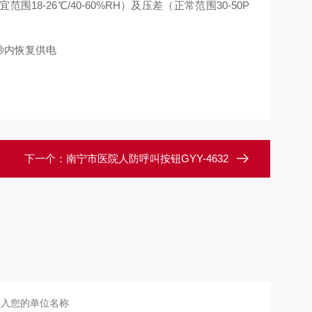
宜范围
18-26
℃
/40-60%RH
）及压差（正常范围
30-50P
秒内恢复供电
下一个：
南宁市医院人防呼叫按钮GYY-4632