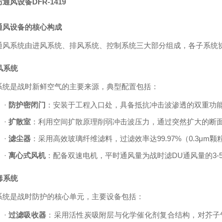
通风设备DFR-1419
通风设备的核心构成
通风系统由进风系统、排风系统、控制系统三大部分组成，各子系统
进风系统
系统是战时新鲜空气的主要来源，典型配置包括：
·
防护密闭门
：安装于工程入口处，具备抵抗冲击波渗透的双重功
·
扩散室
：利用空间扩散原理削弱冲击波压力，通过突然扩大的断
·
滤尘器
：采用高效玻璃纤维滤料，过滤效率达
99.97%
（
0.3
μ
m
颗
·
离心式风机
：配备双速电机，平时通风量为战时滤DU通风量的
3-
滤毒系统
系统是战时防护的核心单元，主要设备包括：
·
过滤吸收器
：采用活性炭吸附层与化学催化剂复合结构，对芥子