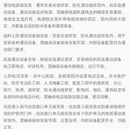
通信电源箱安装：通常安装在值班室、防化通信值班室内，给应急通
信设备、通信设备提供电源。需确保电源机接线盒的螺母安装紧固，
接线盒盒盖封死，电源线在室外用电缆或钢丝固定，室内用线卡固
定，并配备合适的防水装备和避雷装备。
战时人防通信设备箱安装：安装在值班室、防化通信值班室内，用于
安装各种通信设备。需确保设备箱体安装牢固，内部设备配置符合通
信部门要求。
应急通信设备安装：根据应急通信需求，安装相应的应急通信设备，
如卫星电话、对讲机等。需确保设备性能稳定、运行可靠。
人防电话安装：在中心医院、急救医院内设置电话总机，并在救护
站、防空专业队工程、人员掩蔽工程、配套工程中的值班室、办公、
医疗、病房、值班室、防化通信值班室、配电间、电站、通风机室等
各房间内设电话分机。需确保电话线路连接正确、通话清晰。
信息接入箱与信息接口单元箱安装：信息接入箱安装在防爆波电缆井
或防护密闭门外，信息接口单元箱安装在各个防护单元的指挥通信值
班室内。需确保箱体安装牢固、位置合理，内部设备配置齐全、功能
正常。