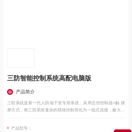
三防智能控制系统高配电脑版
产品简介
三防系统是新一代人防地下室专用系统，采用总控控制器+触 摸
屏方式，将三防系统复杂的联络控制简化为一线式连接，极大简
化施工过程 ，降低系统复杂性，延长系统使用寿命。系统采用远
控/就地双控设计，以适应 人防地下室的使用要求。三防智能控制
产品型号：
系统高配电脑版